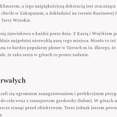
klimatem, a jego najpiękniejszą dekoracją jest otaczająca
chwile w Zakopanem, a dokładniej na terenie Rusinowej Pol
z Tatry Wysokie.
się zjawiskowo o każdej porze dnia. Z Kasią i Wojtkiem 
daje najpełniej niezwykłą aurę tego miejsca. Niosło to też
na to bardzo popularny plener w Tatrach m.in. dlatego, że 
le, że taka sesja w górach to proste zadanie.
trwałych
kazali się ogromnym zaangażowaniem i perfekcyjnym przy
do celu wraz z transportem garderoby ślubnej. W górach ni
zcze stanąć przed obiektywem. Teraz jednak jestem pewna,
s.