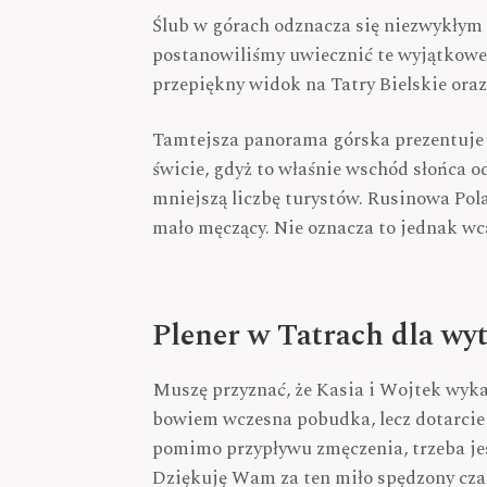
Ślub w górach odznacza się niezwykłym 
postanowiliśmy uwiecznić te wyjątkowe 
przepiękny widok na Tatry Bielskie ora
Tamtejsza panorama górska prezentuje 
świcie, gdyż to właśnie wschód słońca od
mniejszą liczbę turystów. Rusinowa Pola
mało męczący. Nie oznacza to jednak wca
Plener w Tatrach dla wy
Muszę przyznać, że Kasia i Wojtek wy
bowiem wczesna pobudka, lecz dotarcie 
pomimo przypływu zmęczenia, trzeba jes
Dziękuję Wam za ten miło spędzony cza