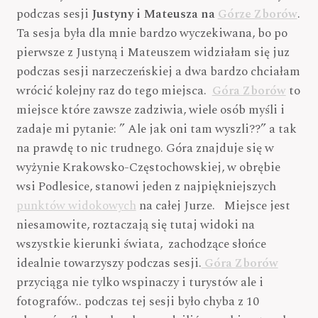
podczas sesji
Justyny i Mateusza na
Górze Zborów
.
Ta sesja była dla mnie bardzo wyczekiwana, bo po
pierwsze z Justyną i Mateuszem widziałam się juz
podczas sesji narzeczeńskiej a dwa bardzo chciałam
wrócić kolejny raz do tego miejsca.
Góra Zborów
to
miejsce które zawsze zadziwia, wiele osób myśli i
zadaje mi pytanie: ” Ale jak oni tam wyszli??” a tak
na prawdę to nic trudnego. Góra znajduje się w
wyżynie Krakowsko-Częstochowskiej, w obrębie
wsi Podlesice, stanowi jeden z najpiękniejszych
punktów widokowych
na całej Jurze. Miejsce jest
niesamowite, roztaczają się tutaj widoki na
wszystkie kierunki świata, zachodzące słońce
idealnie towarzyszy podczas sesji.
Góra Zborów
przyciąga nie tylko wspinaczy i turystów ale i
fotografów.. podczas tej sesji było chyba z 10