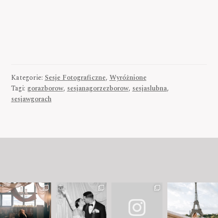
Kategorie:
Sesje Fotograficzne
,
Wyróżnione
Tagi:
gorazborow
,
sesjanagorzezborow
,
sesjaslubna
,
sesjawgorach