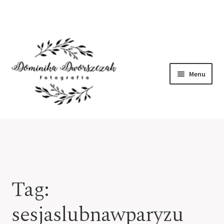
Menu
Home
O mnie
Portfolio
Tag:
Kontakt
sesjaslubnawparyzu