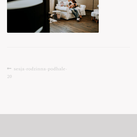
sesja-rodzinna-podhale-
20